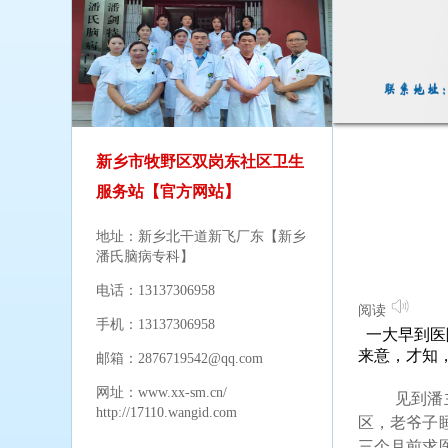
新乡市牧野区双岗东社区卫生
服务站【官方网站】
地址：新乡北干道新飞厂东【新乡
潘氏脑病专科】
电话：13137306958
阅读
手机：13137306958
一大早到医
来意，才知
邮箱：2876719542@qq.com
网址：
www.xx-sm.cn/
见到潘
http://17110.wangid.com
区，老爷子
三个月前求