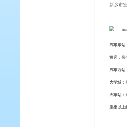
新乡市宏
汽车东站
黄岗
：乘
汽车西站
大学城：
火车站：
乘坐以上