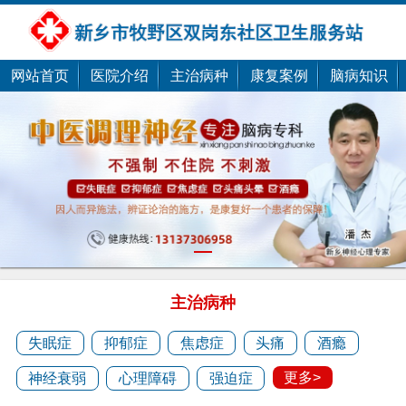
网站首页
医院介绍
主治病种
康复案例
脑病知识
潘剑
1
潘剑，新乡潘剑中医......
主治病种
预约医生
失眠症
抑郁症
焦虑症
头痛
酒瘾
更多>
神经衰弱
心理障碍
强迫症
潘杰