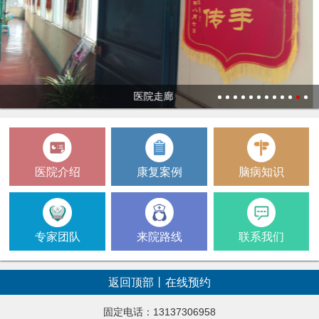
医院
1
2
3
4
5
6
7
8
9
10
11
12
医院介绍
康复案例
脑病知识
专家团队
来院路线
联系我们
返回顶部
丨
在线预约
固定电话：13137306958