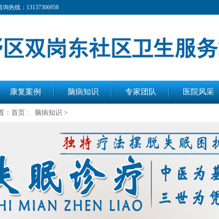
：13137306958
康复案例
脑病知识
专家团队
医院风采
置：
首页 :
脑病知识 >