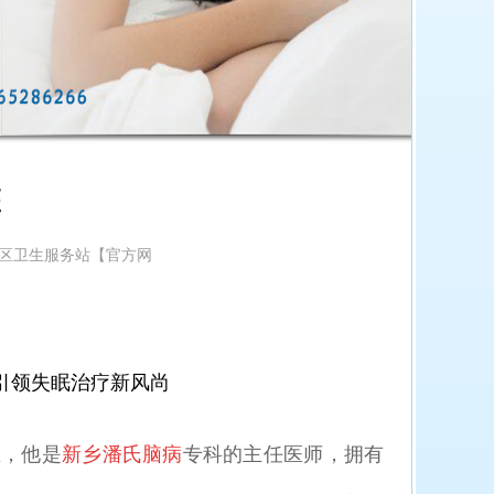
医
东社区卫生服务站【官方网
引领失眠治疗新风尚
生
，他是
新乡潘氏脑病
专科的主任医师，拥有